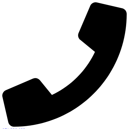
Ir
al
contenido