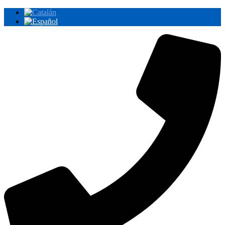
Ir
al
contenido