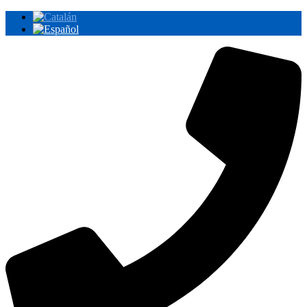
Ir
al
contenido