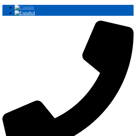
Ir
al
contenido