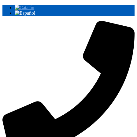
Ir
al
contenido