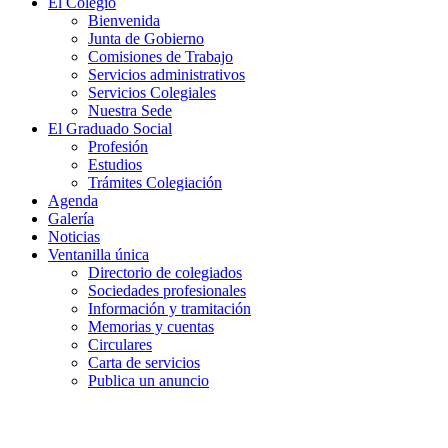
El Colegio
Bienvenida
Junta de Gobierno
Comisiones de Trabajo
Servicios administrativos
Servicios Colegiales
Nuestra Sede
El Graduado Social
Profesión
Estudios
Trámites Colegiación
Agenda
Galería
Noticias
Ventanilla única
Directorio de colegiados
Sociedades profesionales
Información y tramitación
Memorias y cuentas
Circulares
Carta de servicios
Publica un anuncio