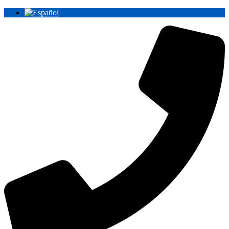
Ir
al
contenido