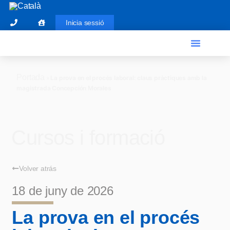
Inicia sessió
El Graduat Social
Finestreta única
Portada
»
La prova en el procés laboral: claus pràctiques amb la
magistrada Concepción Morales
Cursos i formació
Volver atrás
18 de juny de 2026
La prova en el procés