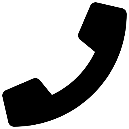
Ir
al
contenido