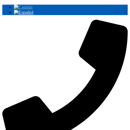
Ir
al
contenido