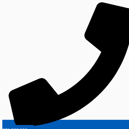
Ir
al
contenido