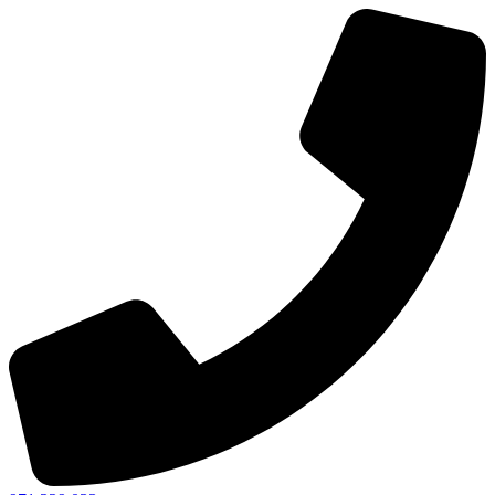
Ir
al
contenido