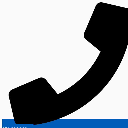
Ir
al
contenido