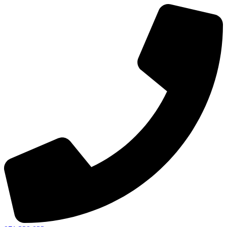
Ir
al
contenido