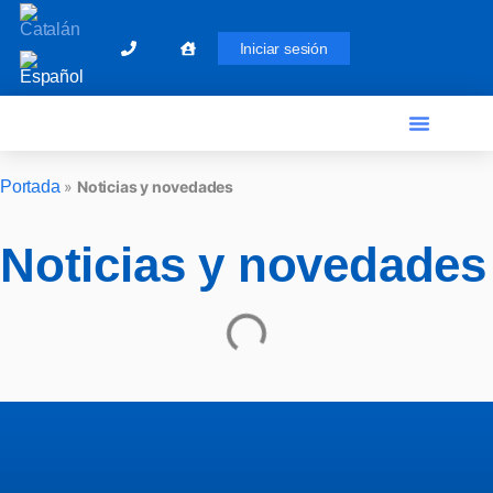
Iniciar sesión
El Graduado Social
Ventanilla única
Portada
»
Noticias y novedades
Noticias y novedades