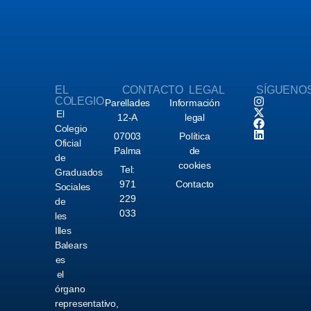
EL
CONTACTO
LEGAL
SÍGUENO
COLEGIO
Parellades
Información
El
12-A
legal
Colegio
07003
Política
Oficial
Palma
de
de
cookies
Tel:
Graduados
971
Contacto
Sociales
229
de
033
les
Illes
Balears
es
el
órgano
representativo,