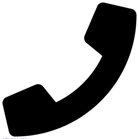
Ir
al
contenido