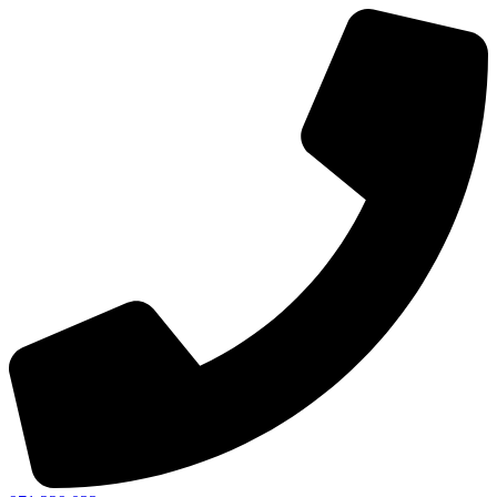
Ir
al
contenido