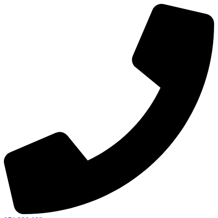
Ir
al
contenido