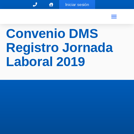
Iniciar sesión
El Graduado Social
Ventanilla única
Convenio DMS
Registro Jornada
Laboral 2019