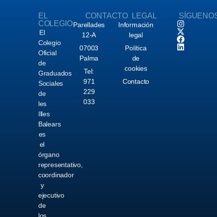
EL
CONTACTO
LEGAL
SÍGUENO
COLEGIO
Parellades
Información
El
12-A
legal
Colegio
07003
Política
Oficial
Palma
de
de
cookies
Tel:
Graduados
971
Contacto
Sociales
229
de
033
les
Illes
Balears
es
el
órgano
representativo,
coordinador
y
ejecutivo
de
los