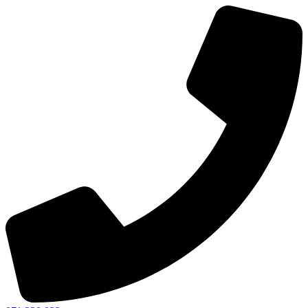
Ir
al
contenido