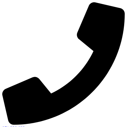
Ir
al
contenido