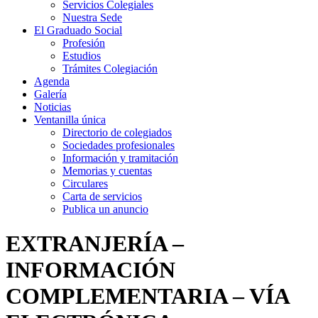
Servicios Colegiales
Nuestra Sede
El Graduado Social
Profesión
Estudios
Trámites Colegiación
Agenda
Galería
Noticias
Ventanilla única
Directorio de colegiados
Sociedades profesionales
Información y tramitación
Memorias y cuentas
Circulares
Carta de servicios
Publica un anuncio
EXTRANJERÍA –
INFORMACIÓN
COMPLEMENTARIA – VÍA