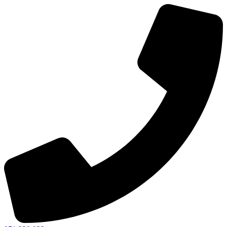
Ir
al
contenido