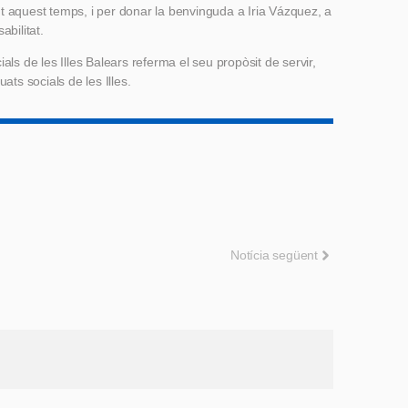
t aquest temps, i per donar la benvinguda a Iria Vázquez, a
abilitat.
als de les Illes Balears referma el seu propòsit de servir,
ats socials de les Illes.
Notícia següent