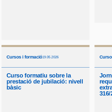
Cursos i formació
Curso
19.05.2026
Curso formatiu sobre la
Jorn
prestació de jubilació: nivell
requ
bàsic
extr
316/