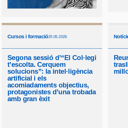
Cursos i formació
Notíci
25.05.2026
Segona sessió d’“El Col·legi
Reun
t’escolta. Cerquem
tras
solucions”: la intel·ligència
mill
artificial i els
acomiadaments objectius,
protagonistes d’una trobada
amb gran èxit