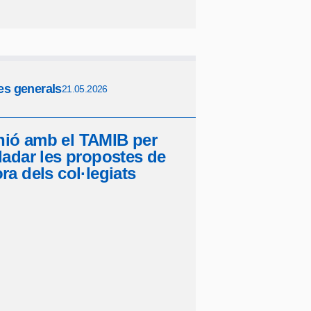
es generals
21.05.2026
ió amb el TAMIB per
lladar les propostes de
ora dels col·legiats