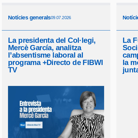
Notícies generals
Notíci
09.07.2026
La presidenta del Col·legi,
La F
Mercè García, analitza
Soci
l’absentisme laboral al
camp
programa +Directo de FIBWI
la mo
TV
junt