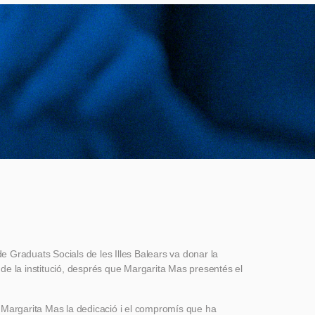
al de Graduats Socials de les Illes Balears va donar la
e la institució, després que Margarita Mas presentés el
 a Margarita Mas la dedicació i el compromís que ha