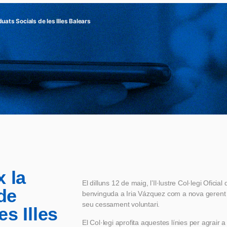
uats Socials de les Illes Balears
 la
El dilluns 12 de maig, l’Il·lustre Col·legi Ofici
de
benvinguda a Iria Vázquez com a nova gerent d
seu cessament voluntari.
s Illes
El Col·legi aprofita aquestes línies per agrair