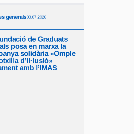
es generals
03.07.2026
undació de Graduats
als posa en marxa la
anya solidària «Omple
txilla d’il·lusió»
ament amb l’IMAS