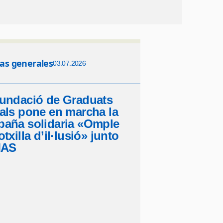
ias generales
03.07.2026
undació de Graduats
als pone en marcha la
aña solidaria «Omple
txilla d’il·lusió» junto
MAS