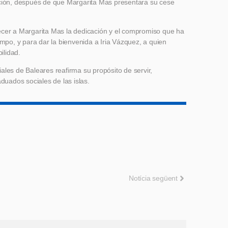
ución, después de que Margarita Mas presentara su cese
ecer a Margarita Mas la dedicación y el compromiso que ha
empo, y para dar la bienvenida a Iria Vázquez, a quien
ilidad.
ales de Baleares reafirma su propósito de servir,
duados sociales de las islas.
Notícia següent