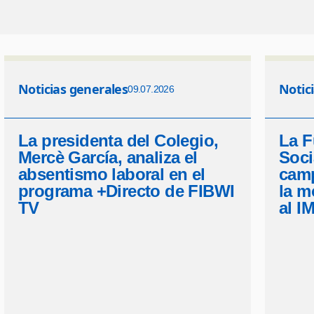
Noticias generales
Notic
09.07.2026
La presidenta del Colegio,
La F
Mercè García, analiza el
Soci
absentismo laboral en el
camp
programa +Directo de FIBWI
la mo
TV
al I