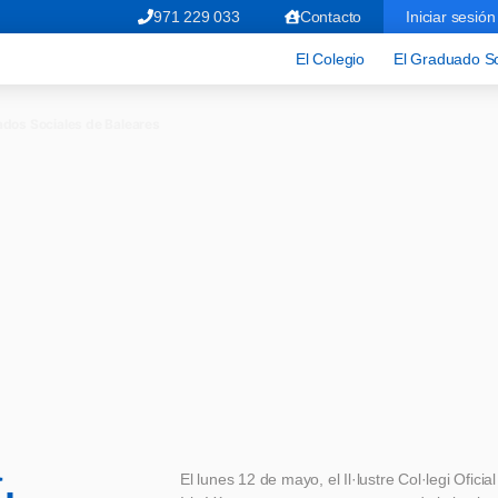
971 229 033
Contacto
Iniciar sesión
El Colegio
El Graduado So
ados Sociales de Baleares
a
El lunes 12 de mayo, el Il·lustre Col·legi Ofici