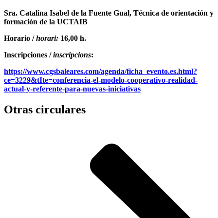
Sra. Catalina Isabel de la Fuente Gual, Técnica de orientación y
formación de la UCTAIB
Horario /
horari:
16,00 h.
Inscripciones /
inscripcions
:
https://www.cgsbaleares.com/agenda/ficha_evento.es.html?
ce=3229&tIte=conferencia-el-modelo-cooperativo-realidad-
actual-y-referente-para-nuevas-iniciativas
Otras circulares