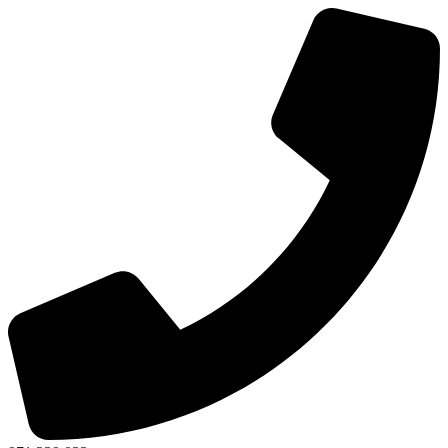
Ir
al
contenido