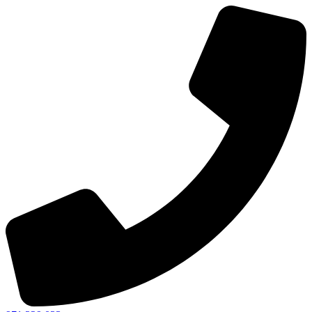
Ir
al
contenido