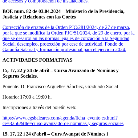
de accesos y comprobación de instalaciones.
BOE num. 82 de 03.04.2024 – Ministerio de la Presidencia,
Justicia y Relaciones con las Cortes
Corrección de erratas de la Orden PJC/281/2024, de 27 de marzo,
por la que se modifica la Orden PJC/51/2024, de 29 de enero, por la
que se desarrollan las normas legales de cotización a la Seguridad
Social, desempleo, protección por cese de actividad, Fondo de
Garantía Salarial y formación profesional para el ejercicio 2024.
ACTIVIDADES FORMATIVAS
15, 17, 22 y 24 de abril – Curso Avanzado de Nóminas y
Seguros Sociales.
Ponente: D. Francisco Argüelles Sánchez, Graduado Social
Horario: 17:00 a 19:00 h.
Inscripciones a través del boletín web:
https://www.cgsbaleares.com/agenda/ficha_evento.es.html?
ce=3256&tIte=curso-avanzado-de-nominas-y-seguros-sociales
15, 17, 22 i 24 d’abril – Curs Avançat de Nòmines i