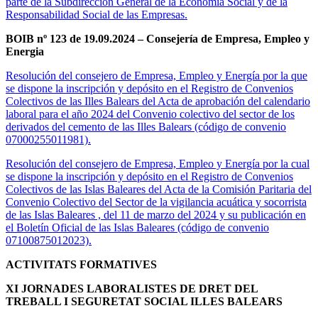
parte de la Subdirección General de la Economía Social y de la
Responsabilidad Social de las Empresas.
BOIB nº 123 de 19.09.2024 – Consejería de Empresa, Empleo y
Energia
Resolución del consejero de Empresa, Empleo y Energía por la que
se dispone la inscripción y depósito en el Registro de Convenios
Colectivos de las Illes Balears del Acta de aprobación del calendario
laboral para el año 2024 del Convenio colectivo del sector de los
derivados del cemento de las Illes Balears (código de convenio
07000255011981).
Resolución del consejero de Empresa, Empleo y Energía por la cual
se dispone la inscripción y depósito en el Registro de Convenios
Colectivos de las Islas Baleares del Acta de la Comisión Paritaria del
Convenio Colectivo del Sector de la vigilancia acuática y socorrista
de las Islas Baleares , del 11 de marzo del 2024 y su publicación en
el Boletín Oficial de las Islas Baleares (código de convenio
07100875012023).
ACTIVITATS FORMATIVES
XI JORNADES LABORALISTES DE DRET DEL
TREBALL I SEGURETAT SOCIAL ILLES BALEARS