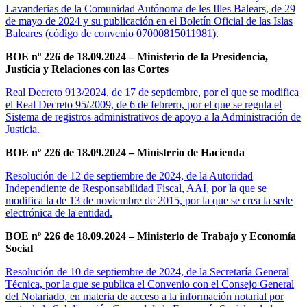
Lavanderias de la Comunidad Autónoma de les Illes Balears, de 29
de mayo de 2024 y su publicación en el Boletín Oficial de las Islas
Baleares (código de convenio 07000815011981).
BOE nº 226 de 18.09.2024 – Ministerio de la Presidencia,
Justicia y Relaciones con las Cortes
Real Decreto 913/2024, de 17 de septiembre, por el que se modifica
el Real Decreto 95/2009, de 6 de febrero, por el que se regula el
Sistema de registros administrativos de apoyo a la Administración de
Justicia.
BOE nº 226 de 18.09.2024 – Ministerio de Hacienda
Resolución de 12 de septiembre de 2024, de la Autoridad
Independiente de Responsabilidad Fiscal, AAI, por la que se
modifica la de 13 de noviembre de 2015, por la que se crea la sede
electrónica de la entidad.
BOE nº 226 de 18.09.2024 – Ministerio de Trabajo y Economía
Social
Resolución de 10 de septiembre de 2024, de la Secretaría General
Técnica, por la que se publica el Convenio con el Consejo General
del Notariado, en materia de acceso a la información notarial por