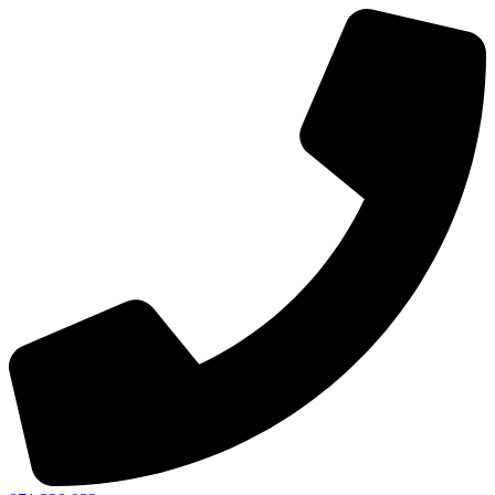
Ir
al
contenido