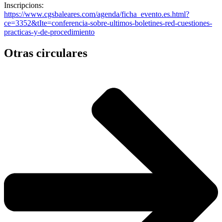
Inscripcions:
https://www.cgsbaleares.com/agenda/ficha_evento.es.html?
ce=3352&tIte=conferencia-sobre-ultimos-boletines-red-cuestiones-
practicas-y-de-procedimiento
Otras circulares