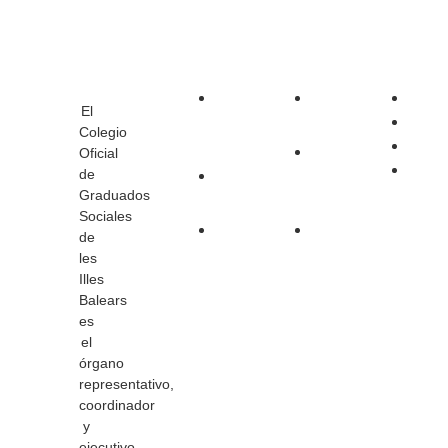
EL
CONTACTO
LEGAL
SÍGUENO
COLEGIO
Parellades
Información
El
12-
legal
Colegio
A
Política
Oficial
de
07003
de
Graduados
Palma
cookies
Sociales
Tel:
Contacto
de
971
les
229
Illes
Balears
033
es
el
órgano
representativo,
coordinador
y
ejecutivo