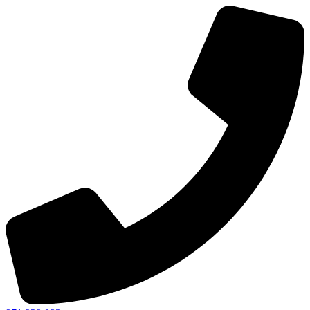
Ir
al
contenido