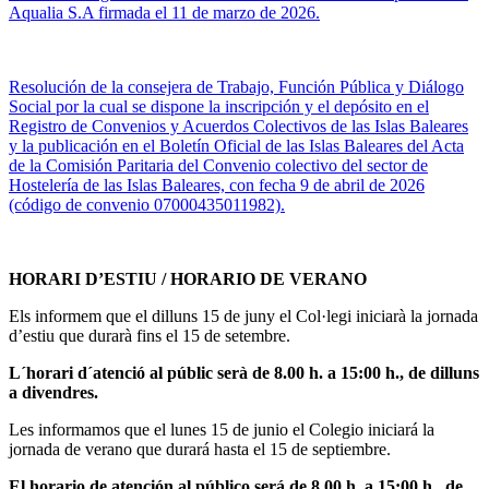
Aqualia S.A firmada el 11 de marzo de 2026.
Resolución de la consejera de Trabajo, Función Pública y Diálogo
Social por la cual se dispone la inscripción y el depósito en el
Registro de Convenios y Acuerdos Colectivos de las Islas Baleares
y la publicación en el Boletín Oficial de las Islas Baleares del Acta
de la Comisión Paritaria del Convenio colectivo del sector de
Hostelería de las Islas Baleares, con fecha 9 de abril de 2026
(código de convenio 07000435011982).
HORARI D’ESTIU / HORARIO DE VERANO
Els informem que el dilluns 15 de juny el Col·legi iniciarà la jornada
d’estiu que durarà fins el 15 de setembre.
L´horari d´atenció al públic serà de 8.00 h. a 15:00 h., de dilluns
a divendres.
Les informamos que el lunes 15 de junio el Colegio iniciará la
jornada de verano que durará hasta el 15 de septiembre.
El horario de atención al público será de 8.00 h. a 15:00 h., de