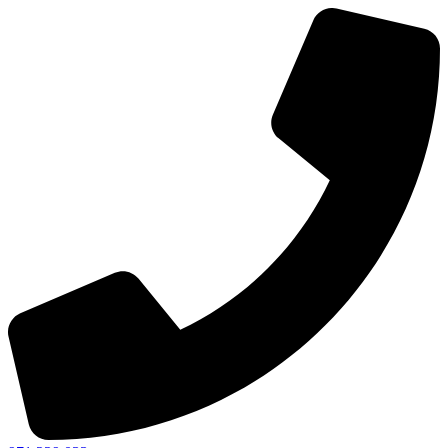
Ir
al
contenido