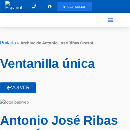
Iniciar sesión
El Graduado Social
Ventanilla única
Portada
»
Archivo de Antonio José Ribas Crespí
Ventanilla única
VOLVER
Antonio José Ribas