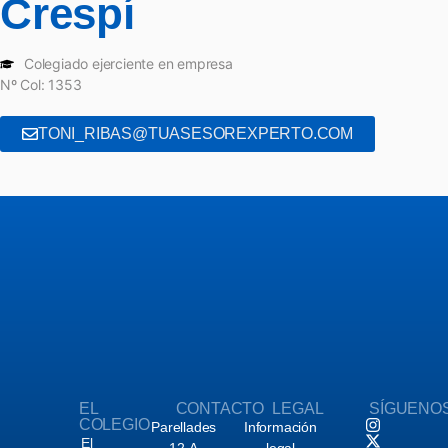
Crespí
Colegiado ejerciente en empresa
Nº Col: 1353
TONI_RIBAS@TUASESOREXPERTO.COM
EL
CONTACTO
LEGAL
SÍGUENO
COLEGIO
Parellades
Información
El