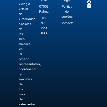
12-A
legal
Colegio
07003
Política
Oficial
Palma
de
de
cookies
Tel:
Graduados
971
Contacto
Sociales
229
de
033
les
Illes
Balears
es
el
órgano
representativo,
coordinador
y
ejecutivo
de
los
más
de
setecientos