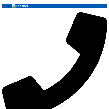
Ir
al
contenido