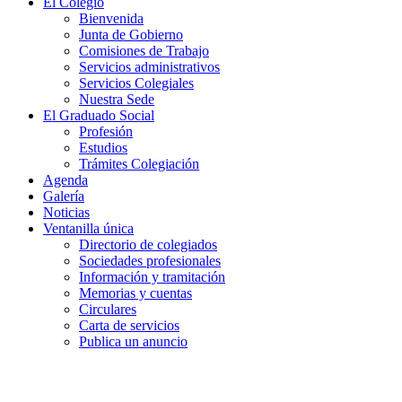
El Colegio
Bienvenida
Junta de Gobierno
Comisiones de Trabajo
Servicios administrativos
Servicios Colegiales
Nuestra Sede
El Graduado Social
Profesión
Estudios
Trámites Colegiación
Agenda
Galería
Noticias
Ventanilla única
Directorio de colegiados
Sociedades profesionales
Información y tramitación
Memorias y cuentas
Circulares
Carta de servicios
Publica un anuncio