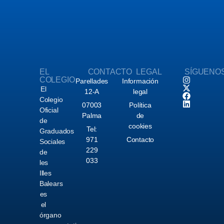
EL
CONTACTO
LEGAL
SÍGUENO
COLEGIO
Parellades
Información
El
12-A
legal
Colegio
07003
Política
Oficial
Palma
de
de
cookies
Tel:
Graduados
971
Contacto
Sociales
229
de
033
les
Illes
Balears
es
el
órgano