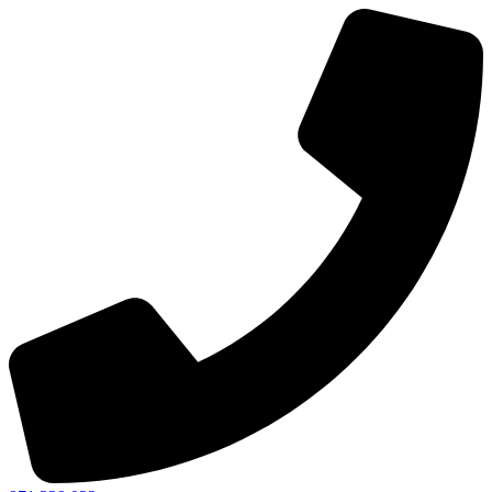
Ir
al
contenido