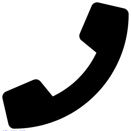
Ir
al
contenido