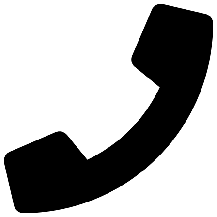
Ir
al
contenido