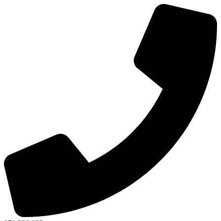
Ir
al
contenido