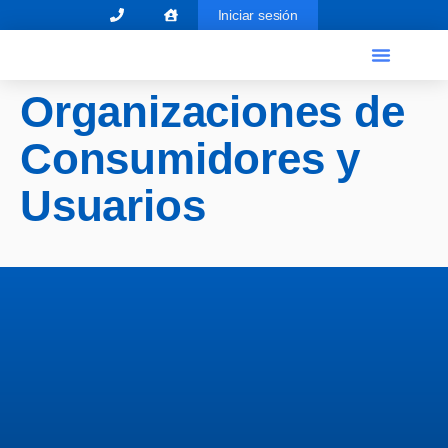
Iniciar sesión
El Graduado Social
Ventanilla única
Organizaciones de
Consumidores y
Usuarios