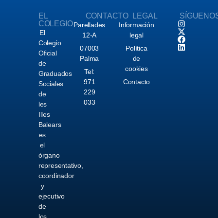
EL
CONTACTO
LEGAL
SÍGUENO
COLEGIO
Parellades
Información
El
12-A
legal
Colegio
07003
Política
Oficial
Palma
de
de
cookies
Tel:
Graduados
971
Contacto
Sociales
229
de
033
les
Illes
Balears
es
el
órgano
representativo,
coordinador
y
ejecutivo
de
los