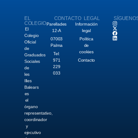
EL
CONTACTO
LEGAL
SÍGUENO
COLEGIO
Parellades
Información
El
12-A
legal
Colegio
07003
Política
Oficial
Palma
de
de
cookies
Tel:
Graduados
971
Contacto
Sociales
229
de
033
les
Illes
Balears
es
el
órgano
representativo,
coordinador
y
ejecutivo