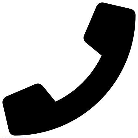
Ir
al
contenido