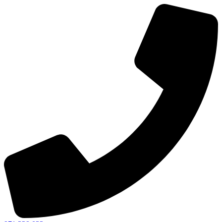
Ir
al
contenido