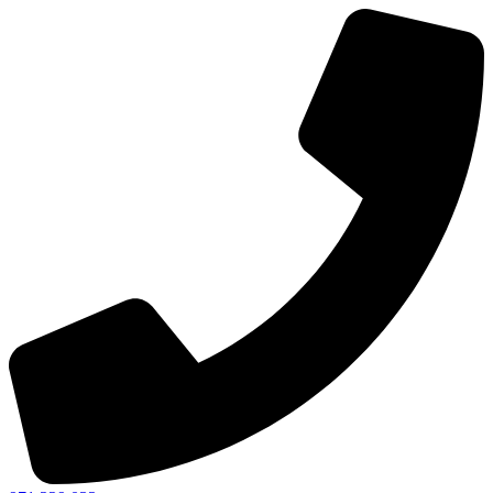
Ir
al
contenido