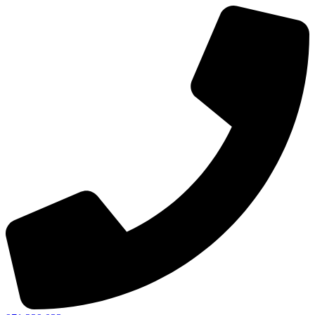
Ir
al
contenido