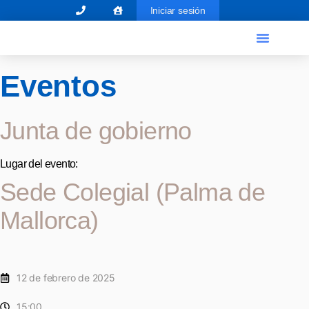
Iniciar sesión
El Graduado Social
Ventanilla única
Eventos
Junta de gobierno
Lugar del evento:
Sede Colegial (Palma de
Mallorca)
12 de febrero de 2025
15:00