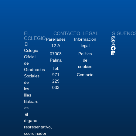
EL
CONTACTO
LEGAL
SÍGUENO
COLEGIO
Parellades
Información
El
12-A
legal
Colegio
07003
Política
Oficial
Palma
de
de
cookies
Tel:
Graduados
971
Contacto
Sociales
229
de
033
les
Illes
Balears
es
el
órgano
representativo,
coordinador