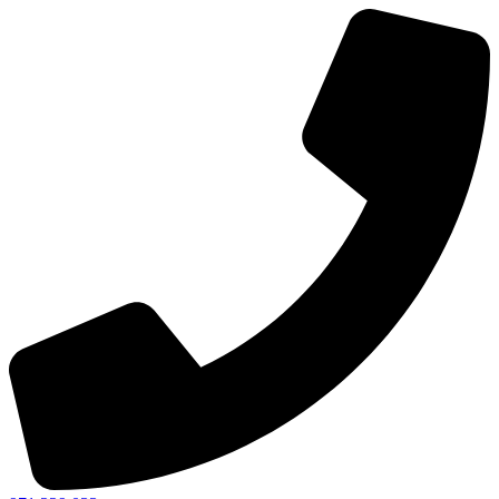
Ir
al
contenido