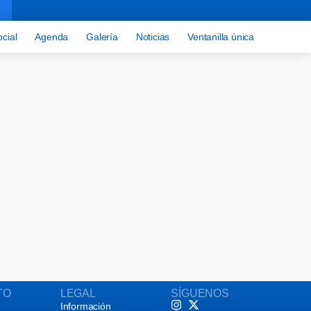
cial
Agenda
Galería
Noticias
Ventanilla única
ta.
2
TO
LEGAL
SÍGUENOS
Información