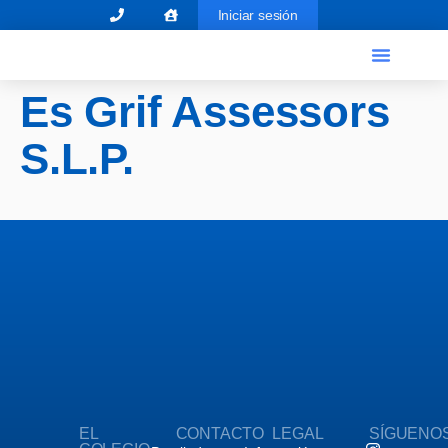
Iniciar sesión
El Graduado Social
Ventanilla única
Es Grif Assessors
S.L.P.
EL
CONTACTO
LEGAL
SÍGUENO