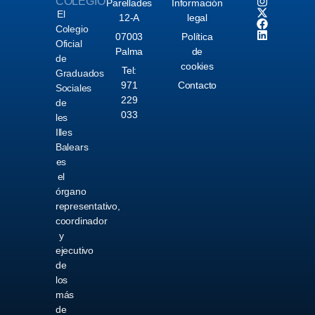
COLEGIO
Parellades
Información
El
12-A
legal
Colegio
07003
Política
Oficial
Palma
de
de
cookies
Tel:
Graduados
971
Contacto
Sociales
229
de
033
les
Illes
Balears
es
el
órgano
representativo,
coordinador
y
ejecutivo
de
los
más
de