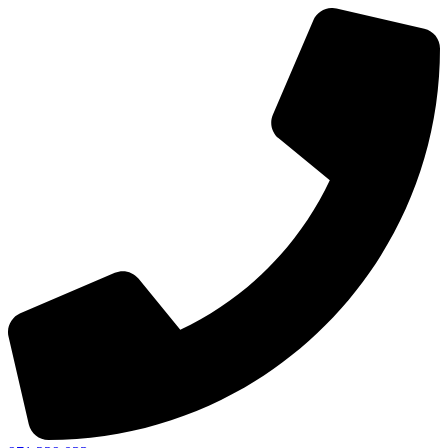
Ir
al
contenido