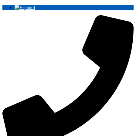
Ir
al
contenido