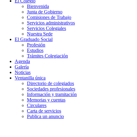
El Colegio
Bienvenida
Junta de Gobierno
Comisiones de Trabajo
Servicios administrativos
Servicios Colegiales
Nuestra Sede
El Graduado Social
Profesión
Estudios
Trámites Colegiación
Agenda
Galería
Noticias
Ventanilla única
Directorio de colegiados
Sociedades profesionales
Información y tramitación
Memorias y cuentas
Circulares
Carta de servicios
Publica un anuncio