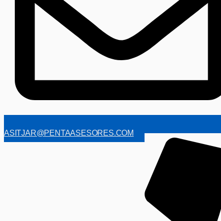
ASITJAR@PENTAASESORES.COM