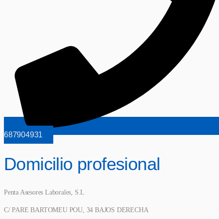
687904931
Domicilio profesional
Penta Asesores Laborales, S.L
C/ PARE BARTOMEU POU, 34 BAJOS DERECHA