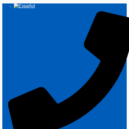
Ir
al
contenido