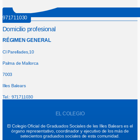
971711030
Domicilio profesional
RÉGIMEN GENERAL
Cl Parellades,10
Palma de Mallorca
7003
Illes Balears
Tel.: 971711030
EL COLEGIO
El Colegio Oficial de Graduados Sociales de les Illes Balears es el
órgano representativo, coordinador y ejecutivo de los más de
setecientos graduados sociales de esta comunidad.