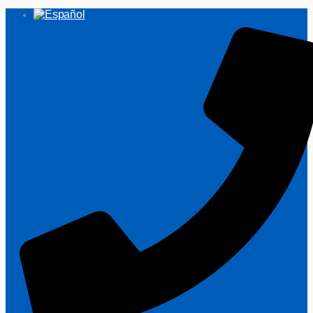
Ir
al
contenido